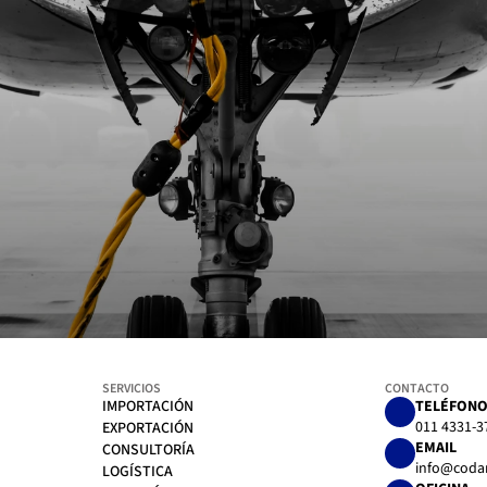
SERVICIOS
CONTACTO
IMPORTACIÓN
TELÉFON
IMPORTACIÓN
011 4331-3
EXPORTACIÓN
EMAIL
EXPORTACIÓN
CONSULTORÍA
info@coda
CONSULTORÍA
LOGÍSTICA