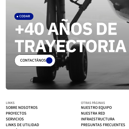
CODAR
+40 AÑOS DE 
TRAYECTORIA
CONTACTÁNOS
LINKS
OTRAS PÁGINAS
SOBRE NOSOTROS
NUESTRO EQUIPO
SOBRE NOSOTROS
NUESTRO EQUIPO
PROYECTOS
NUESTRA RED
PROYECTOS
NUESTRA RED
SERVICIOS
INFRAESTRUCTURA 
SERVICIOS
INFRAESTRUCTURA 
LINKS DE UTILIDAD
PREGUNTAS FRECUENTES