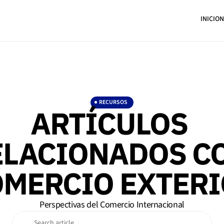
INICIO
N
INICIO
N
RECURSOS
ARTÍCULOS 
ELACIONADOS CO
MERCIO EXTER
Perspectivas del Comercio Internacional
Search article…